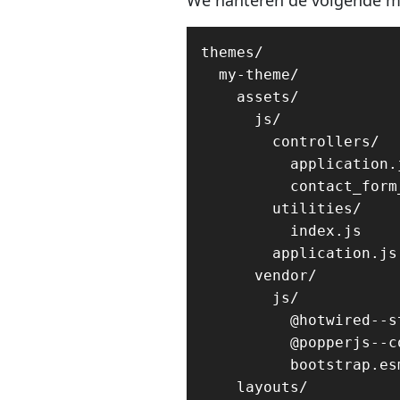
We hanteren de volgende ma
themes/

  my-theme/

    assets/

      js/

        controllers/

          application.j
          contact_form
        utilities/    
          index.js    
        application.js

      vendor/

        js/

          @hotwired--s
          @popperjs--c
          bootstrap.es
    layouts/
