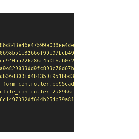
86d843e46e47599e038ee4deacfed039aa787a640b73
0698b51e32666f99e97bcb496aa2675f12b71ce73372
dc940ba726286c460f6ab072f368e76af.min.js"
,
a9e829833dd9fc893c70d67b63c552f601a88fdfbc81
ab36d303fd4bf350f951bbd30b8a2b02e49617252bc1
_form_controller.bb95cadaae65a9257549aab6f90
ofile_controller.2a8966c2d475172588b56f935ef
6c1497332df644b254b79a810ece8dce65a.min.js"