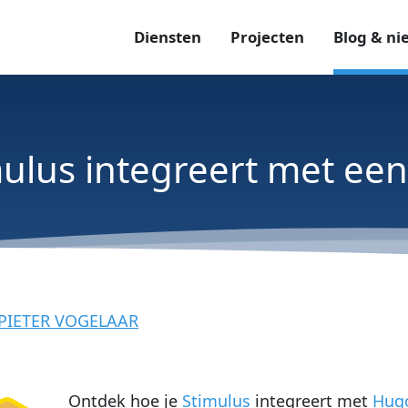
Diensten
Projecten
Blog & ni
mulus integreert met ee
PIETER VOGELAAR
Ontdek hoe je
Stimulus
integreert met
Hug