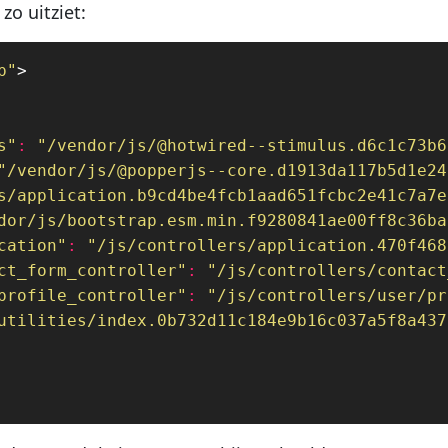
zo uitziet:
p"
>
s"
:
"/vendor/js/@hotwired--stimulus.d6c1c73b6
"/vendor/js/@popperjs--core.d1913da117b5d1e24
s/application.b9cd4be4fcb1aad651fcbc2e41c7a7e
dor/js/bootstrap.esm.min.f9280841ae00ff8c36ba
cation"
:
"/js/controllers/application.470f468
ct_form_controller"
:
"/js/controllers/contact
profile_controller"
:
"/js/controllers/user/pr
utilities/index.0b732d11c184e9b16c037a5f8a437