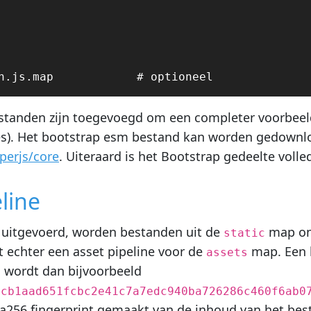
tanden zijn toegevoegd om een completer voorbeeld
s). Het bootstrap esm bestand kan worden gedownl
erjs/core
. Uiteraard is het Bootstrap gedeelte volle
line
uitgevoerd, worden bestanden uit de
map ong
static
 echter een asset pipeline voor de
map. Een 
assets
wordt dan bijvoorbeeld
s
fcb1aad651fcbc2e41c7a7edc940ba726286c460f6ab0
a256 fingerprint gemaakt van de inhoud van het bes