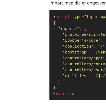
import map die er ongeveer 
<
script
type
=
"importma
{
"imports"
:
{
"@hotwired/stimulu
"@popperjs/core"
:
"application"
:
"/j
"bootstrap"
:
"/ven
"controllers/appli
"controllers/conta
"controllers/user/
"utilities"
:
"/js/
}
}
</
script
>