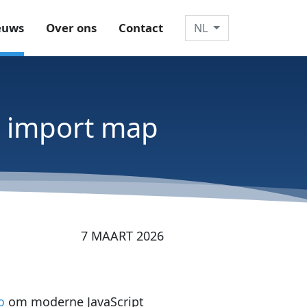
euws
Over ons
Contact
NL
n import map
7 MAART 2026
o
om moderne JavaScript