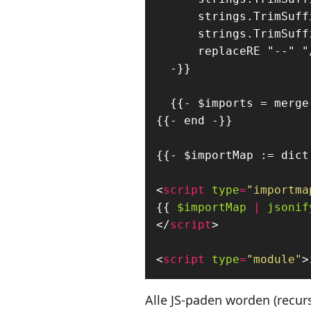
<
script
type
=
"importma
{{
$importMap
|
jsonif
</
script
>
<
script
type
=
"module"
>
Alle JS-paden worden (recur