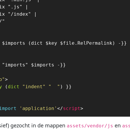
p"
>
y
(
dict
"indent"
"  "
)
}}
import
'application'
</
script
>
sief) gezocht in de mappen
en
assets/vendor/js
as