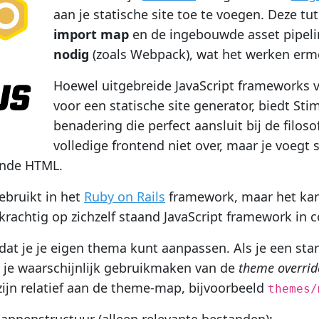
aan je statische site toe te voegen. Deze tu
import map
en de ingebouwde asset pipel
nodig
(zoals Webpack), wat het werken erme
Hoewel uitgebreide JavaScript frameworks v
voor een statische site generator, biedt Sti
benadering die perfect aansluit bij de filos
volledige frontend niet over, maar je voeg
ande HTML.
ebruikt in het
Ruby on Rails
framework, maar het kan
krachtig op zichzelf staand JavaScript framework in
t dat je je eigen thema kunt aanpassen. Als je een st
un je waarschijnlijk gebruikmaken van de
theme overrid
zijn relatief aan de theme-map, bijvoorbeeld
themes/