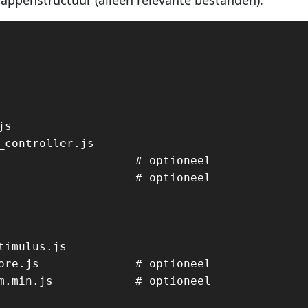
ppenstructuur (alleen relevante bestanden):
s

_controller.js

                    # optioneel

                    # optioneel

timulus.js

ore.js              # optioneel

m.min.js            # optioneel
