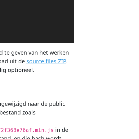
 te geven van het werken
oad uit de
source files ZIP
.
dig optioneel.
ewijzigd naar de public
bestand zoals
in de
72f368e76af.min.js
tand, en die hash wordt