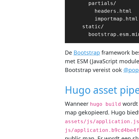
      partials/

        headers.html

        importmap.html

    static/

De
Bootstrap
framework bes
met ESM (JavaScript module
Bootstrap vereist ook
@popp
Hugo asset pipe
Wanneer
wordt 
hugo build
map gekopieerd. Hugo biedt
assets/js/application.j
js/application.b9cd4be4
public map. Er wordt een sh